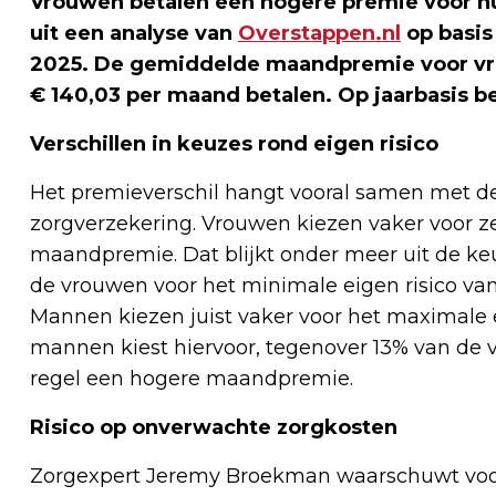
Vrouwen betalen een hogere premie voor hu
uit een analyse van
Overstappen.nl
op basis
2025. De gemiddelde maandpremie voor vro
€ 140,03 per maand betalen. Op jaarbasis 
Verschillen in keuzes rond eigen risico
Het premieverschil hangt vooral samen met 
zorgverzekering. Vrouwen kiezen vaker voor z
maandpremie. Dat blijkt onder meer uit de keuz
de vrouwen voor het minimale eigen risico van €
Mannen kiezen juist vaker voor het maximale e
mannen kiest hiervoor, tegenover 13% van de v
regel een hogere maandpremie.
Risico op onverwachte zorgkosten
Zorgexpert Jeremy Broekman waarschuwt voor m