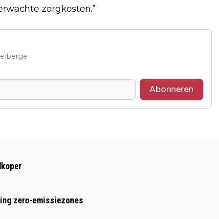
erwachte zorgkosten.”
derberge
Abonneren
Volgend artikel
LAATSTE GENOMINEERDE
dkoper
CULTUURPRIJS HALDERBERGE 2026
BEKEND
ring zero-emissiezones