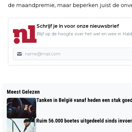
de maandpremie, maar beperken juist de onv
Schrijf je in voor onze nieuwsbrief
Blijf op de hoogte over het wel en wee in Hal
Vorig artikel
Meest Gelezen
POLITIE NEEMT RECORDAANTAL
Tanken in België vanaf heden een stuk goe
VERBODEN WAPENS AF VAN
MINDERJARIGEN
Ruim 56.000 boetes uitgedeeld sinds invoe