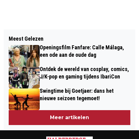
Vorig artikel
Volgend artikel
OPLICHTING EN DIEFSTAL DOOR
Meest Gelezen
VROUWEN BETALEN JAARLIJKS € 25,-
NEPAGENT IN OUDENBOSCH - WIE IS
Openingsfilm Fanfare: Calle Málaga,
MEER VOOR HUN ZORGVERZEKERING
DEZE VROUW? (VIDEO)
een ode aan de oude dag
Ontdek de wereld van cosplay, comics,
J/K-pop en gaming tijdens IbariCon
Swingtime bij Goetjaer: dans het
nieuwe seizoen tegemoet!
Meer artikelen