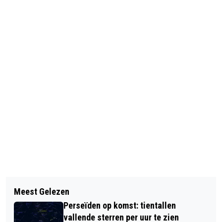
Vorig artikel
Volgend artikel
KINDERKUNSTROUTE HALDERBERGE
Meest Gelezen
GEMEENTE HALDERBERGE IN DE TOP
Perseïden op komst: tientallen
5 MEESTE ROKERS VAN NOORD
vallende sterren per uur te zien