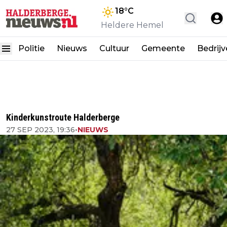
18
°C
Heldere Hemel
Politie
Nieuws
Cultuur
Gemeente
Bedrij
Kinderkunstroute Halderberge
27 SEP 2023, 19:36
•
NIEUWS