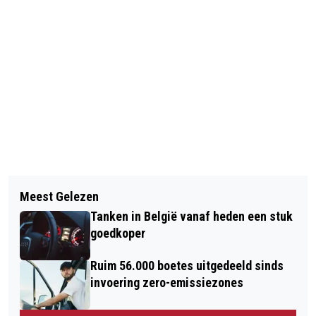
Vorig artikel
Volgend artikel
VIER DE KINDERBOEKENWEEK BIJ DE
Meest Gelezen
SCHILDJE DE SCHILDPAD: HET
BIEB!
Tanken in België vanaf heden een stuk
EERSTE PRENTENBOEKJE DAT
goedkoper
ONVEILIGE THUISSITUATIES BIJ
Ruim 56.000 boetes uitgedeeld sinds
JONGE KINDEREN BESPREEKBAAR
invoering zero-emissiezones
MAAKT