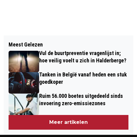
Vorig artikel
Volgend artikel
BRAVIS ZIEKENHUIS EN DE ROSE-
Meest Gelezen
RUIM 4 OP DE 5 INBRAAKPOGINGEN IN
LINDE BUNDELEN KRACHTEN VOOR
Vul de buurtpreventie vragenlijst in;
BRABANT SUCCESVOL, HOE SCOREN
EXTRA ONDERSTEUNING BIJ KANKER
hoe veilig voelt u zich in Halderberge?
DE DIEVEN IN HALDERBERGE?
Tanken in België vanaf heden een stuk
goedkoper
Ruim 56.000 boetes uitgedeeld sinds
invoering zero-emissiezones
Meer artikelen