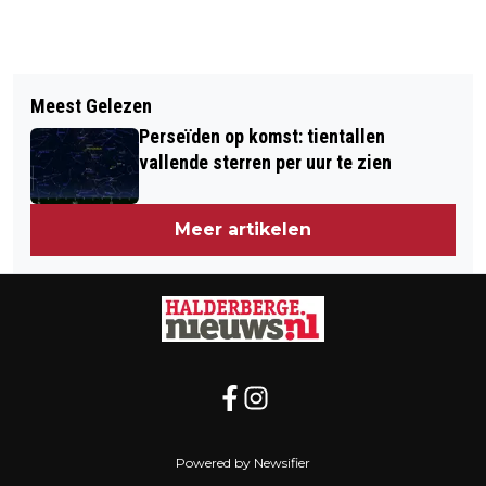
Vorig artikel
Volgend artikel
LOOPBAANCOACHING GABY
Meest Gelezen
EIND VAN DEZE WEEK BENAUWD WEER
REMMERS: GUN JEZELF WEER
Perseïden op komst: tientallen
MET KANS OP ONWEER
PLEZIER IN JE WERK
vallende sterren per uur te zien
Meer artikelen
Powered by Newsifier