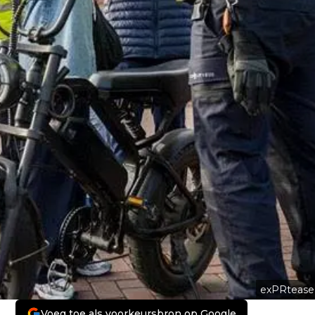
exPRtease
Voeg toe als voorkeursbron op Google