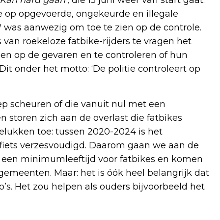
t Kan hard gaan
’, die 15 juni weer van start gaat.
ie op opgevoerde, ongekeurde en illegale
 was aanwezig om toe te zien op de controle.
n roekeloze fatbike-rijders te vragen het
en op de gevaren en te controleren of hun
Dit onder het motto: ‘De politie controleert op
ep scheuren of die vanuit nul met een
 storen zich aan de overlast die fatbikes
lukken toe: tussen 2020-2024 is het
e fiets verzesvoudigd. Daarom gaan we aan de
et een minimumleeftijd voor fatbikes en komen
gemeenten. Maar: het is óók heel belangrijk dat
’s. Het zou helpen als ouders bijvoorbeeld het