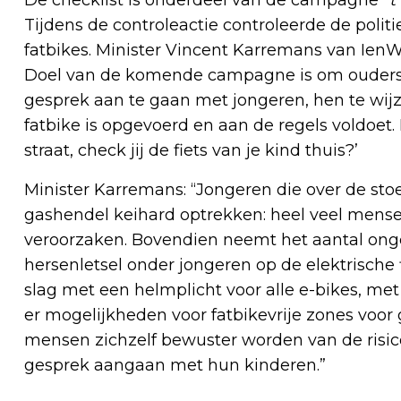
De checklist is onderdeel van de campagne ‘
’
Tijdens de controleactie controleerde de polit
fatbikes. Minister Vincent Karremans van IenW
Doel van de komende campagne is om ouders va
gesprek aan te gaan met jongeren, hen te wijz
fatbike is opgevoerd en aan de regels voldoet. 
straat, check jij de fiets van je kind thuis?’
Minister Karremans: “Jongeren die over de sto
gashendel keihard optrekken: heel veel mensen
veroorzaken. Bovendien neemt het aantal onge
hersenletsel onder jongeren op de elektrisch
slag met een helmplicht voor alle e-bikes, m
er mogelijkheden voor fatbikevrije zones voor 
mensen zichzelf bewuster worden van de risico
gesprek aangaan met hun kinderen.”