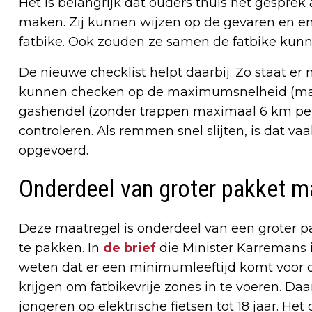
Het is belangrijk dat ouders thuis het gespre
maken. Zij kunnen wijzen op de gevaren en en
fatbike. Ook zouden ze samen de fatbike kunn
De nieuwe checklist helpt daarbij. Zo staat er 
kunnen checken op de maximumsnelheid (mag 
gashendel (zonder trappen maximaal 6 km pe
controleren. Als remmen snel slijten, is dat vaa
opgevoerd.
Onderdeel van groter pakket m
Deze maatregel is onderdeel van een groter 
te pakken. In
de brief
die Minister Karremans i
weten dat er een minimumleeftijd komt voor 
krijgen om fatbikevrije zones in te voeren. Da
jongeren op elektrische fietsen tot 18 jaar. Het