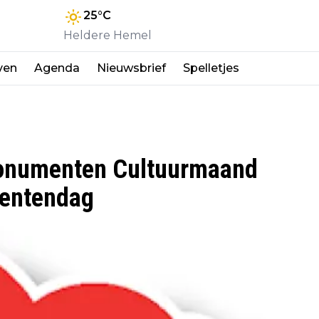
25
°C
Heldere Hemel
ven
Agenda
Nieuwsbrief
Spelletjes
monumenten Cultuurmaand
entendag