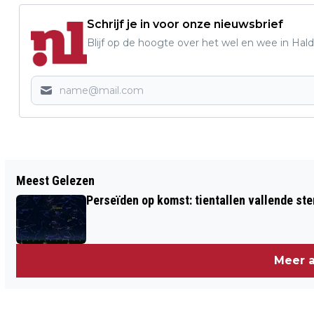
Schrijf je in voor onze nieuwsbrief
Blijf op de hoogte over het wel en wee in Hal
Vorig artikel
Meest Gelezen
HORECAGELEGENHEID OUDENBOSCH
Perseïden op komst: tientallen vallende ster
GESLOTEN TIJDENS CONTROLE
Meer a