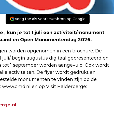
Voeg toe als voorkeursbron op Google
, kun je tot 1 juli een activiteit/monument
maand en Open Monumentendag 2026.
ngen worden opgenomen in een brochure. De
d juli/ begin augustus digitaal gepresenteerd en
 tot 1 september worden aangevuld. Ook wordt
le activiteiten. De flyer wordt gedrukt en
ngestelde monumenten te vinden zijn op de
www.omd.nl en op Visit Halderberge:
rge.nl