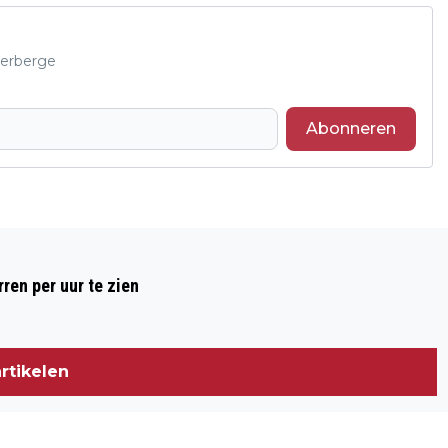
derberge
Abonneren
Volgend artikel
VERWERKING COCAÏNE BINNEN EU
ren per uur te zien
VINDT VOORAL IN NEDERLAND PLAATS
rtikelen